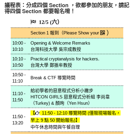
議程表：分成四個 Section ，欲都參加的朋友，請記
得四個 Section 都要報名唷！
12/5 (六）
）
Section 1
報到（Please Show your
10:00 -
Opening & Welcome Remarks
10:10
台灣科技大學 吳宗成教授
10:10 -
Practical cryptanalysis for hackers.
10:50
台灣大學 鄭振牟教授
10:50 -
Break & CTF 導覽時間
11:10
給初學者的惡意程式分析小撇步
11:10 -
HITCON GIRLS 惡意程式分析組 李尚韋
11:50
（Turkey) & 顏珣（Yen Hsun）
【
11:50 - 12:10 導覽時間
(僅限現場報名，
11:50 -
早上 9 點 50 開始報名)】
13:20
中午休息時間與午餐自理