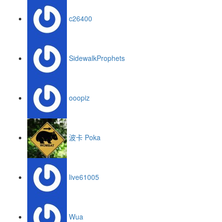
c26400
SidewalkProphets
ooopiz
波卡 Poka
live61005
Wua