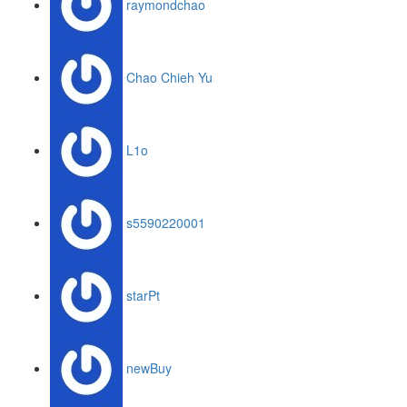
raymondchao
Chao Chieh Yu
L1o
s5590220001
starPt
newBuy