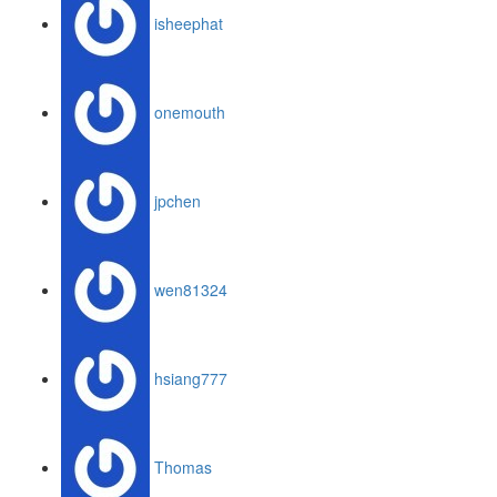
isheephat
onemouth
jpchen
wen81324
hsiang777
Thomas