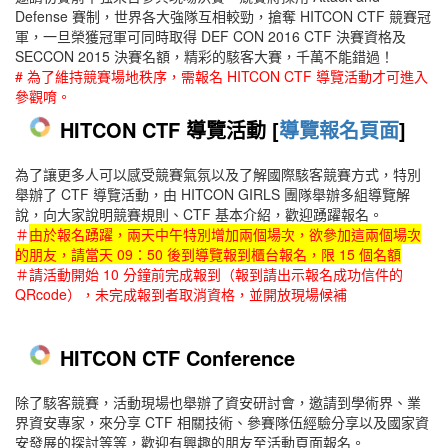
Defense 賽制，世界各大強隊互相較勁，搶奪 HITCON CTF 競賽冠
軍，一旦榮獲冠軍可同時取得 DEF CON
2016
CTF 決賽資格及
SECCON 2015 決賽名額，精彩的駭客大賽，千萬不能錯過！
# 為了維持競賽場地秩序，需報名 HITCON CTF 導覽活動才可進入
參觀唷。
HITCON CTF 導覽活動 [
導覽報名頁面
]
為了讓更多人可以感受競賽氣氛以及了解國際駭客競賽方式，特別
舉辦了 CTF 導覽活動，由 HITCON GIRLS 團隊舉辦多組導覽解
說，向大家說明競賽規則、CTF 基本介紹，歡迎踴躍報名。
＃
由於報名踴躍，兩天中午特別增加兩個場次，欲參加這兩個場次
的朋友，請當天 09：50 後到導覽報到櫃台報名，限 15 個名額
＃請活動開始 10 分鐘前完成報到（報到
請出示報名成功信件的
QRcode）
，未完成報到者取消資格，並開放現場候補
HITCON CTF Conference
除了駭客競賽，活動現場也舉辦了資安研討會，邀請到學術界、業
界資安專家，來分享 CTF 相關技術、參賽隊伍經驗分享以及國家資
安發展的探討等等，歡迎有興趣的朋友至活動頁面報名。