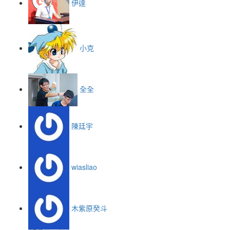
伊達
小克
全全
陳廷宇
wiasliao
木紫原癸斗