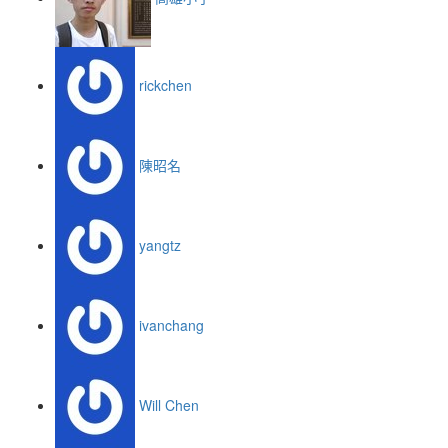
rickchen
陳昭名
yangtz
ivanchang
Will Chen