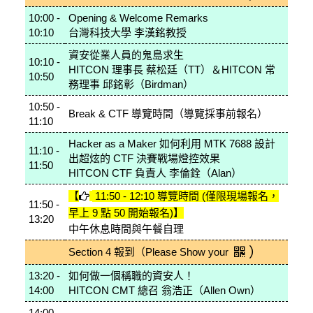
10:00 -
Opening & Welcome Remarks
10:10
台灣科技大學 李漢銘教授
資安從業人員的鬼島求生
10:10 -
HITCON 理事長 蔡松廷（TT）＆HITCON 常
10:50
務理事 邱銘彰（Birdman）
10:50 -
Break & CTF 導覽時間（導覽採事前報名）
11:10
Hacker as a Maker 如何利用 MTK 7688 設計
11:10 -
出超炫的 CTF 決賽戰場燈控效果
11:50
HITCON CTF 負責人 李倫銓（Alan）
【
11:50 - 12:10 導覽時間
(僅限現場報名，
11:50 -
早上 9 點 50 開始報名)】
13:20
中午休息時間與午餐自理
）
Section 4
報到（Please Show your
13:20 -
如何做一個稱職的資安人！
14:00
HITCON CMT 總召 翁浩正（Allen Own）
14:00 -