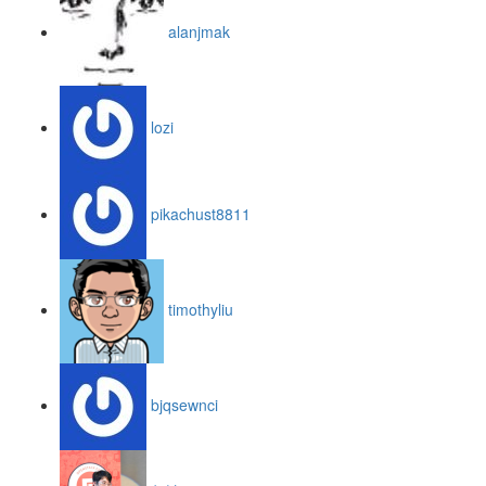
alanjmak
lozi
pikachust8811
timothyliu
bjqsewnci