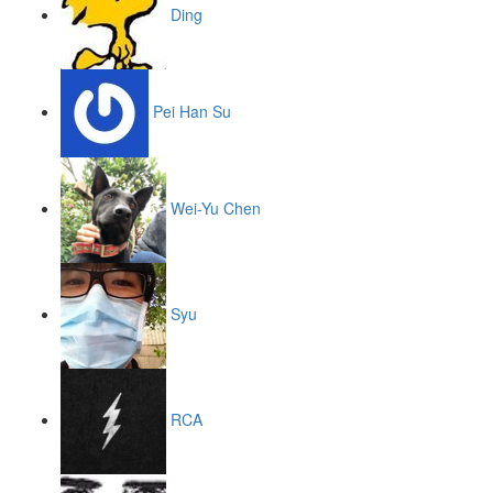
Ding
Pei Han Su
Wei-Yu Chen
Syu
RCA