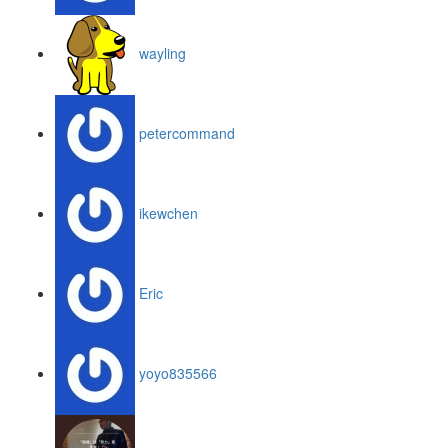
wayling
petercommand
ikewchen
Eric
yoyo835566