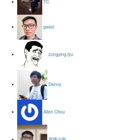
TC
gasol
zongying.lyu
Denny
Allen Chou
高雄小宇