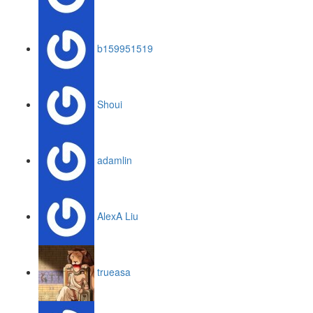
b159951519
Shoui
adamlin
AlexA Liu
trueasa