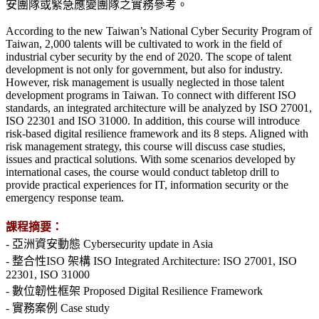
安團隊或緊急應變團隊之實務參考。
According to the new Taiwan’s National Cyber Security Program of
Taiwan, 2,000 talents will be cultivated to work in the field of
industrial cyber security by the end of 2020. The scope of talent
development is not only for government, but also for industry.
However, risk management is usually neglected in those talent
development programs in Taiwan. To connect with different ISO
standards, an integrated architecture will be analyzed by ISO 27001,
ISO 22301 and ISO 31000. In addition, this course will introduce
risk-based digital resilience framework and its 8 steps. Aligned with
risk management strategy, this course will discuss case studies,
issues and practical solutions. With some scenarios developed by
international cases, the course would conduct tabletop drill to
provide practical experiences for IT, information security or the
emergency response team.
課程摘要：
- 亞洲資安動態 Cybersecurity update in Asia
- 整合性ISO 架構 ISO Integrated Architecture: ISO 27001, ISO
22301, ISO 31000
- 數位韌性框架 Proposed Digital Resilience Framework
- 實務案例 Case study