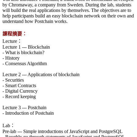
by Chromaway, a company from Sweden. During the lab, students
will build the real applications by themselves. The objectives are to
help participants build an easy blockchain network on their own and
understand how Postchain works.
課程摘要：
Lecture：
Lecture 1 --- Blockchain
- What is blockchain?
- History
- Consensus Algorithm
Lecture 2 --- Applications of blockchain
- Securities
- Smart Contracts
- Digital Currency
- Record keeping
Lecture 3 --- Postchain
- Introduction of Postchain
Lab：
Pre-lab --- Simple introductions of JavaScript and PostgreSQL
- Roughly go through statements of JavaScript and PostgreSQL