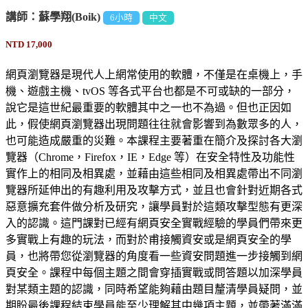
講師：蘇學翔(Boik)
6小時
中文
NTD 17,000
網頁瀏覽器是現代人上網常使用的軟體，不僅是在桌機上，手
機、遊戲主機、tvOS 等各式平台也都是不可或缺的一部分，
說它是這世紀最重要的軟體其中之一也不為過。但也正因如
此，假使網頁瀏覽器出現問題往往就會影響到為數眾多的人，
也可能造成嚴重的災難。本課程主要著重在簡介及探討各大瀏
覽器（Chrome，Firefox，IE，Edge 等）在安全特性及功能性
實作上的相同及相異處，並藉由這些相同及相異處帶出不同瀏
覽器所延伸出的有趣利用及攻擊方式，並且也會針對近期各式
惡意擴充套件做分析及研究，讓學員對於這類攻擊型態有更深
入的認識。這門課對已經有網頁安全實戰經驗的學員們帶來更
多實戰上有趣的玩法，而對於甫接觸資安或是網頁安全的學
員，也將帶您從瀏覽器的角度看一些資安問題進一步接觸到網
頁安全。課程中每個主題之間會穿插實戰或問答題以加深學員
對某類主題的認識，同時希望能夠藉由題目釐清學員疑問，並
期盼最後課程結束學員能至少理解其中幾項主題，並帶著滿滿