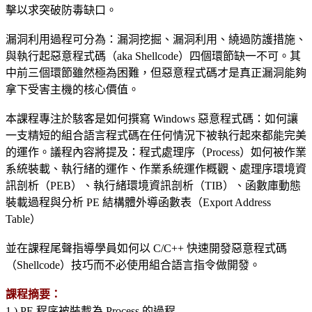
擊以求突破防毒缺口。
漏洞利用過程可分為：漏洞挖掘、漏洞利用、繞過防護措施、
與執行起惡意程式碼（aka Shellcode）四個環節缺一不可。其
中前三個環節雖然極為困難，但惡意程式碼才是真正漏洞能夠
拿下受害主機的核心價值。
本課程專注於駭客是如何撰寫 Windows 惡意程式碼：如何讓
一支精短的組合語言程式碼在任何情況下被執行起來都能完美
的運作。議程內容將提及：程式處理序（Process）如何被作業
系統裝載、執行緒的運作、作業系統運作概觀、處理序環境資
訊剖析（PEB）、執行緒環境資訊剖析（TIB）、函數庫動態
裝載過程與分析 PE 結構體外導函數表（Export Address
Table）
並在課程尾聲指導學員如何以 C/C++ 快速開發惡意程式碼
（Shellcode）技巧而不必使用組合語言指令做開發。
課程摘要：
1.) PE 程序被裝載為 Process 的過程