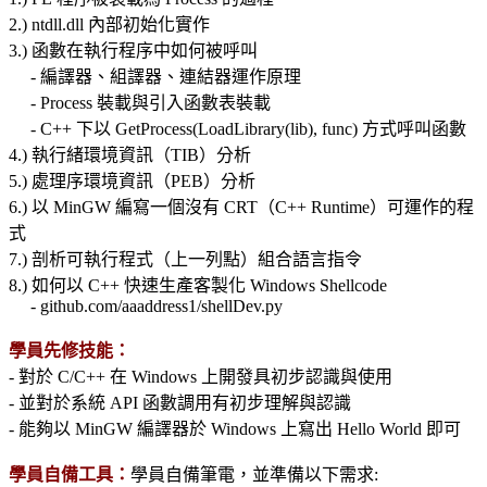
2.) ntdll.dll 內部初始化實作
3.) 函數在執行程序中如何被呼叫
- 編譯器、組譯器、連結器運作原理
- Process 裝載與引入函數表裝載
- C++ 下以 GetProcess(LoadLibrary(lib), func) 方式呼叫函數
4.) 執行緒環境資訊（TIB）分析
5.) 處理序環境資訊（PEB）分析
6.) 以 MinGW 編寫一個沒有 CRT（C++ Runtime）可運作的程
式
7.) 剖析可執行程式（上一列點）組合語言指令
8.) 如何以 C++ 快速生產客製化 Windows Shellcode
- github.com/aaaddress1/shellDev.py
學員先修技能：
- 對於 C/C++ 在 Windows 上開發具初步認識與使用
- 並對於系統 API 函數調用有初步理解與認識
- 能夠以 MinGW 編譯器於 Windows 上寫出 Hello World 即可
學員自備工具：
學員自備筆電，並準備以下需求: