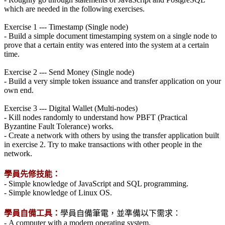
which are needed in the following exercises.
Exercise 1 --- Timestamp (Single node)
- Build a simple document timestamping system on a single node to
prove that a certain entity was entered into the system at a certain
time.
Exercise 2 --- Send Money (Single node)
- Build a very simple token issuance and transfer application on your
own end.
Exercise 3 --- Digital Wallet (Multi-nodes)
- Kill nodes randomly to understand how PBFT (Practical
Byzantine Fault Tolerance) works.
- Create a network with others by using the transfer application built
in exercise 2. Try to make transactions with other people in the
network.
學員先修技能：
- Simple knowledge of JavaScript and SQL programming.
- Simple knowledge of Linux OS.
學員自備工具：
學員自備筆電，並準備以下需求：
- A computer with a modern operating system.