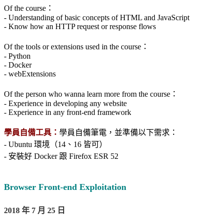
Of the course：
- Understanding of basic concepts of HTML and JavaScript
- Know how an HTTP request or response flows
Of the tools or extensions used in the course：
- Python
- Docker
- webExtensions
Of the person who wanna learn more from the course：
- Experience in developing any website
- Experience in any front-end framework
學員自備工具：
學員自備筆電，並準備以下需求：
- Ubuntu 環境（14、16 皆可）
- 安裝好 Docker 跟 Firefox ESR 52
Browser Front-end Exploitation
2018 年 7 月 25 日