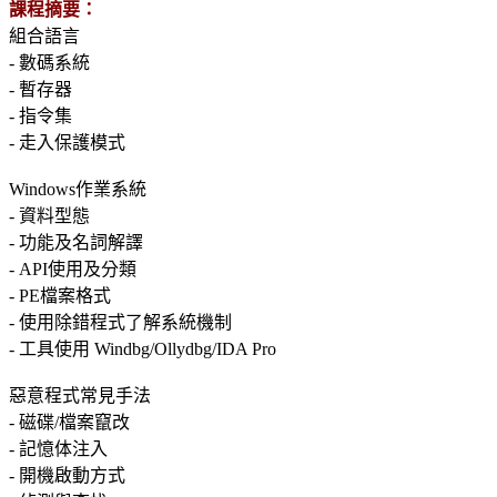
課程摘要：
組合語言
- 數碼系統
- 暫存器
- 指令集
- 走入保護模式
Windows作業系統
- 資料型態
- 功能及名詞解譯
- API使用及分類
- PE檔案格式
- 使用除錯程式了解系統機制
- 工具使用 Windbg/Ollydbg/IDA Pro
惡意程式常見手法
- 磁碟/檔案竄改
- 記憶体注入
- 開機啟動方式