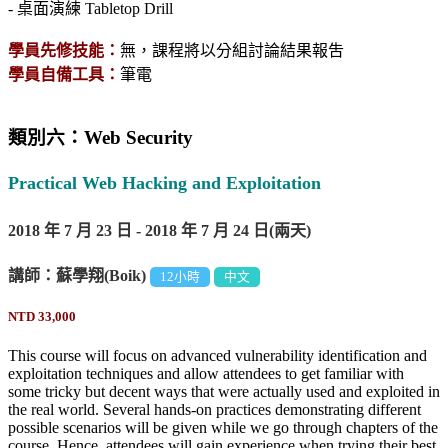
- 桌面演練 Tabletop Drill
學員先修技能：
無，課程將以分組討論結果報吿
學員自備工具：
筆電
類別六：Web Security
Practical Web Hacking and Exploitation
2018 年 7 月 23 日 - 2018 年 7 月 24 日(兩天)
講師：蘇學翔(Boik)
12小時
中文
NTD 33,000
This course will focus on advanced vulnerability identification and
exploitation techniques and allow attendees to get familiar with
some tricky but decent ways that were actually used and exploited in
the real world. Several hands-on practices demonstrating different
possible scenarios will be given while we go through chapters of the
course. Hence, attendees will gain experience when trying their best