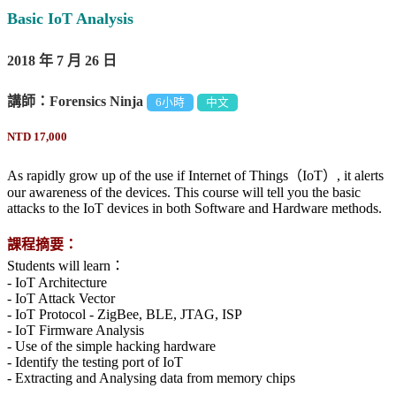
Basic IoT Analysis
2018 年 7 月 26 日
講師：Forensics Ninja
6小時
中文
NTD 17,000
As rapidly grow up of the use if Internet of Things（IoT）, it alerts
our awareness of the devices. This course will tell you the basic
attacks to the IoT devices in both Software and Hardware methods.
課程摘要：
Students will learn：
- IoT Architecture
- IoT Attack Vector
- IoT Protocol - ZigBee, BLE, JTAG, ISP
- IoT Firmware Analysis
- Use of the simple hacking hardware
- Identify the testing port of IoT
- Extracting and Analysing data from memory chips